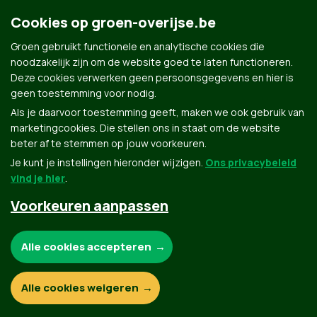
Overijse, and we want to be...
Cookies op groen-overijse.be
Groen gebruikt functionele en analytische cookies die
noodzakelijk zijn om de website goed te laten functioneren.
Deze cookies verwerken geen persoonsgegevens en hier is
geen toestemming voor nodig.
Als je daarvoor toestemming geeft, maken we ook gebruik van
marketingcookies. Die stellen ons in staat om de website
beter af te stemmen op jouw voorkeuren.
Je kunt je instellingen hieronder wijzigen.
Ons privacybeleid
vind je hier
.
Voorkeuren aanpassen
Groen.be
Noodzakelijke cookies:
Alle cookies accepteren
Contact
Privacybeleid
Functionele en analytische cookies:
Alle cookies weigeren
© Copyright Groen 2026 | Gemaakt met
NationBuilder
| Gebouwd door
Tectonica