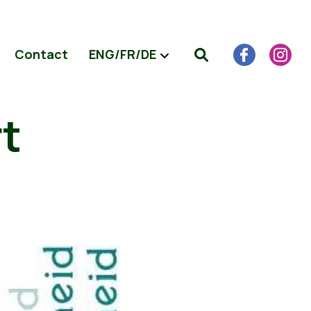
Contact
ENG/FR/DE
rt