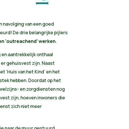
 in navolging van een goed
keurd!
De drie belangrijke pijlers
en ‘outreachend’ werken
.
 en aantrekkelijk onthaal
 er gehuisvest zijn. Naast
 ‘Huis van het Kind’ en het
 stek hebben. Doordat op het
 welzijns- en zorgdiensten nog
est zijn, hoeven inwoners die
ienst zich niet meer
je naar de muur gestuurd