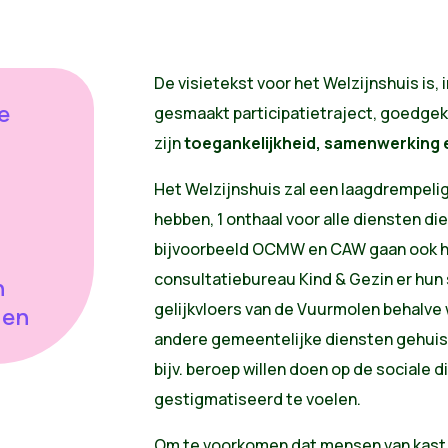
De visietekst voor het Welzijnshuis is,
e
gesmaakt participatietraject, goedge
zijn
toegankelijkheid, samenwerking 
Het Welzijnshuis zal een laagdrempelig
hebben, 1 onthaal voor alle diensten die
bijvoorbeeld OCMW en CAW gaan ook het
consultatiebureau Kind & Gezin er hun
n
gelijkvloers van de Vuurmolen behalve
den
andere gemeentelijke diensten gehuisv
bijv. beroep willen doen op de sociale d
gestigmatiseerd te voelen.
Om te voorkomen dat mensen van kast