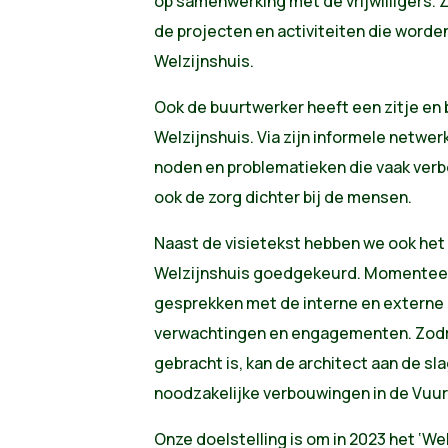
op samenwerking met de vrijwilligers. Z
de projecten en activiteiten die worde
Welzijnshuis.
Ook de buurtwerker heeft een zitje en b
Welzijnshuis. Via zijn informele netwerk
noden en problematieken die vaak verbor
ook de zorg dichter bij de mensen.
Naast de visietekst hebben we ook het
Welzijnshuis goedgekeurd.
Momenteel 
gesprekken met de interne en externe 
verwachtingen en engagementen. Zodra d
gebracht is, kan de architect aan de sl
noodzakelijke verbouwingen in de Vuu
Onze doelstelling is om in 2023 het ‘We