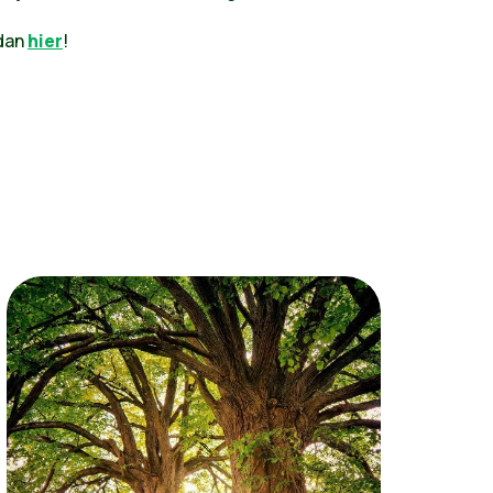
 dan
hier
!