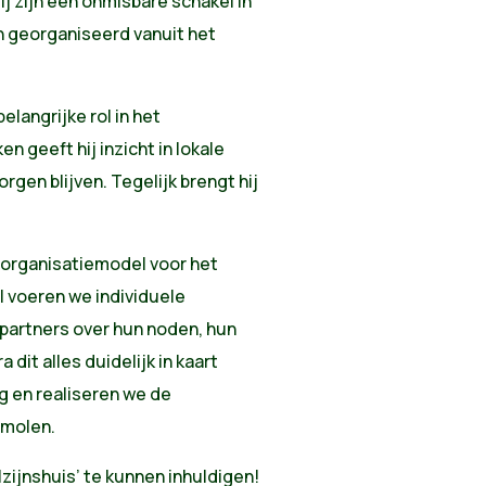
ij zijn een onmisbare schakel in
n georganiseerd vanuit het
elangrijke rol in het
en geeft hij inzicht in
lokale
gen blijven. Tegelijk brengt hij
 organisatiemodel voor het
voeren we individuele
partners over hun noden, hun
it alles duidelijk in kaart
ag en realiseren we de
rmolen.
lzijnshuis’ te kunnen inhuldigen!