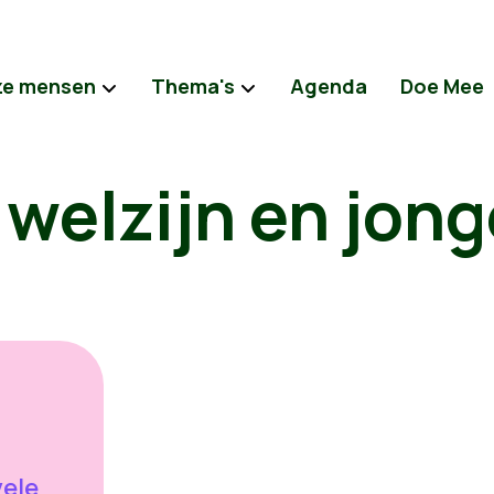
e mensen
Thema's
Agenda
Doe Mee
welzijn en jon
vele