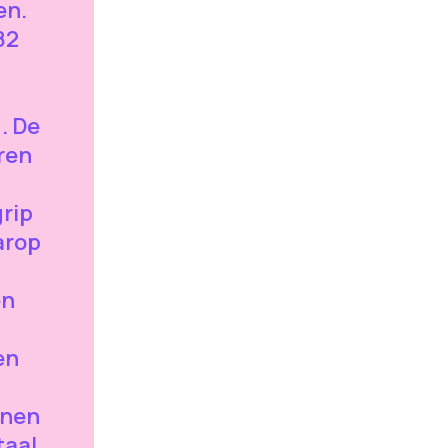
en.
82
. De
ren
rip
arop
en
en
enen
taal