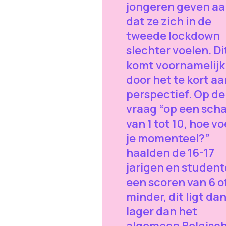
jongeren geven a
dat ze zich in de
tweede lockdown
slechter voelen. Di
komt voornamelijk
door het te kort aa
perspectief. Op de
vraag “op een scha
van 1 tot 10, hoe vo
je momenteel?”
haalden de 16-17
jarigen en studen
een scoren van 6 o
minder, dit ligt da
lager dan het
algemeen Belgisc