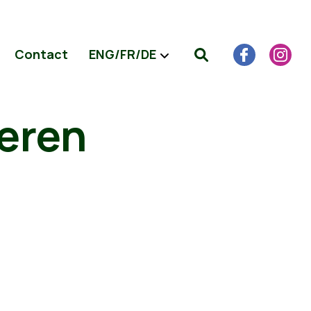
Contact
ENG/FR/DE
geren