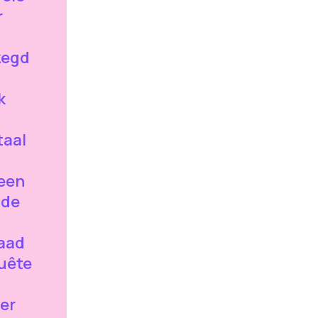
r
zegd
k
taal
een
 de
raad
uête
er