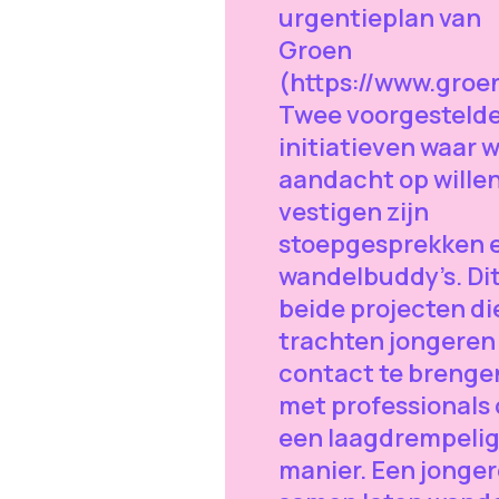
urgentieplan van
Groen
(https://www.groe
Twee voorgesteld
initiatieven waar 
aandacht op wille
vestigen zijn
stoepgesprekken 
wandelbuddy’s. Dit
beide projecten di
trachten jongeren 
contact te brenge
met professionals
een laagdrempeli
manier. Een jonger