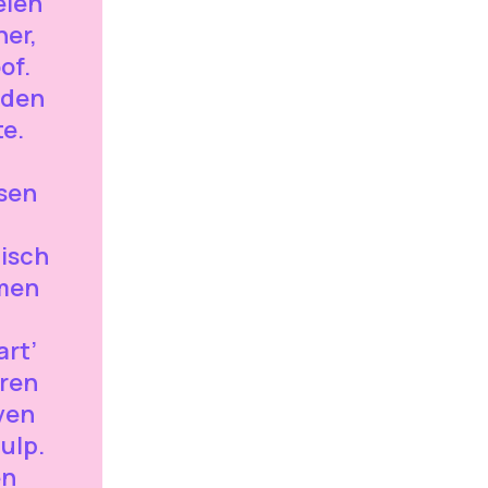
elen
ner,
of.
nden
e.
sen
isch
men
art’
eren
ven
ulp.
en