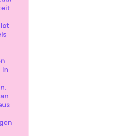
teit
lot
ls
en
 in
n.
van
ieus
ngen