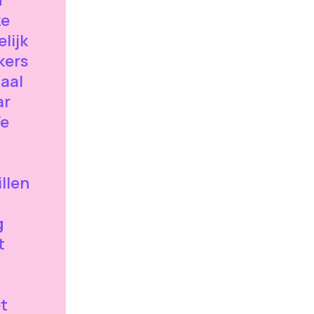
ze
lijk
kers
aal
ar
We
llen
g
t
et