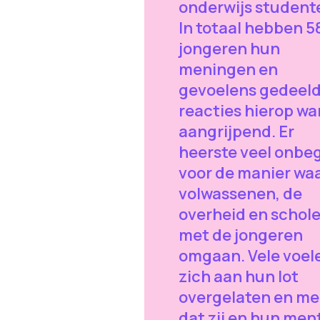
onderwijs student
In totaal hebben 5
jongeren hun
meningen en
gevoelens gedeeld
reacties hierop wa
aangrijpend. Er
heerste veel onbeg
voor de manier wa
volwassenen, de
overheid en schol
met de jongeren
omgaan. Vele voel
zich aan hun lot
overgelaten en m
dat zij en hun men