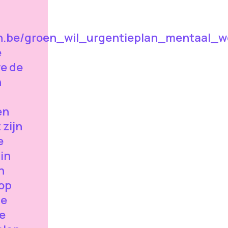
n.be/groen_wil_urgentieplan_mentaal_we
e
we de
n
en
 zijn
e
in
n
 op
ge
e