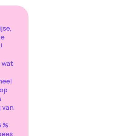
jse,
ie
!
t wat
heel
 op
s
g van
6 %
pees