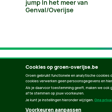
jump In het meer van
Genval/Overijse
Cookies op groen-overijse.be
Groen gebruikt functionele en analytische cookies d
cookies verwerken geen persoonsgegevens en hier
Als je daarvoor toestemming geeft, maken we ook ge
af te stemmen op jouw voorkeuren.
Je kunt je instellingen hieronder wijzigen.
Ons privac
© Copyright Groen 2026 | Gemaakt met
Natio
Voorkeuren aanpassen