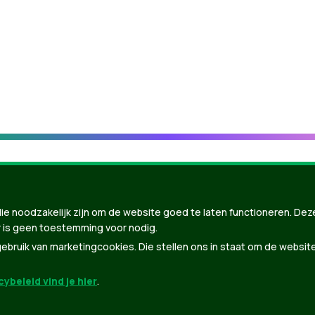
ie noodzakelijk zijn om de website goed te laten functioneren. Dez
 is geen toestemming voor nodig.
bruik van marketingcookies. Die stellen ons in staat om de websit
ybeleid vind je hier
.
nBuilder
| Gebouwd door
Tectonica