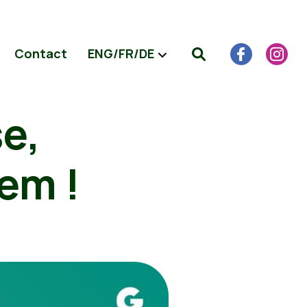
Contact
ENG/FR/DE
e,
em !