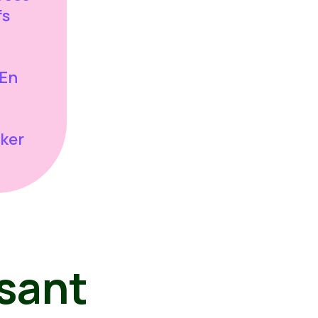
fs
En
jker
sant