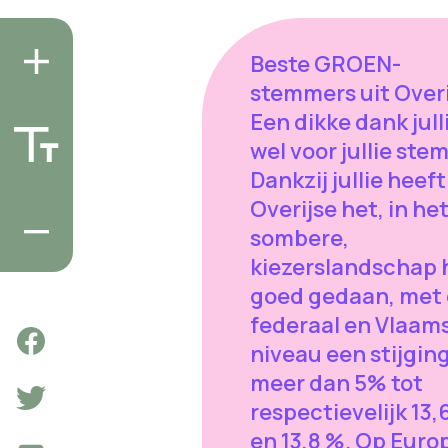
Beste GROEN-
stemmers uit Overi
Een dikke dank jull
wel voor jullie stem
Dankzij jullie heeft
Overijse het, in he
sombere,
kiezerslandschap 
goed gedaan, met
federaal en Vlaam
niveau een stijgin
meer dan 5% tot
respectievelijk 13,
en 13,8 %. Op Euro