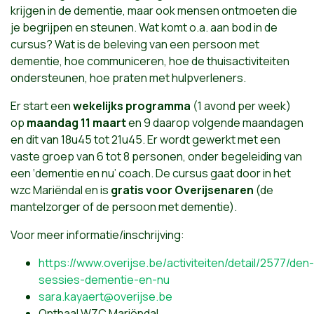
krijgen in de dementie, maar ook mensen ontmoeten die
je begrijpen en steunen. Wat komt o.a. aan bod in de
cursus? Wat is de beleving van een persoon met
dementie, hoe communiceren, hoe de thuisactiviteiten
ondersteunen, hoe praten met hulpverleners.
Er start een
wekelijks programma
(1 avond per week)
op
maandag 11 maart
en 9 daarop volgende maandagen
en dit van 18u45 tot 21u45. Er wordt gewerkt met een
vaste groep van 6 tot 8 personen, onder begeleiding van
een ‘dementie en nu’ coach. De cursus gaat door in het
wzc Mariëndal en is
gratis voor Overijsenaren
(de
mantelzorger of de persoon met dementie).
Voor meer informatie/inschrijving:
https://www.overijse.be/activiteiten/detail/2577/den-
sessies-dementie-en-nu
sara.kayaert@overijse.be
Onthaal WZC Mariëndal