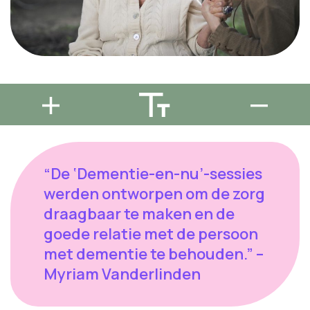
“De ‘Dementie-en-nu’-sessies
werden ontworpen om de zorg
draagbaar te maken en de
goede relatie met de persoon
met dementie te behouden.” –
Myriam Vanderlinden